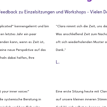
 Feedback zu Einzelsitzungen und Workshops - Vielen D
omplicated“ kennengelernt und bin
"Clara nimmt sich die Zeit, uns 
en letztes Jahr ein paar
Was anschließend Zeit zum Nachd
enden kann, wenn es Zeit ist,
oft sich wiederholenden Muster a
 eine neue Perspektive auf das
Dank."
eln dabei helfen, Ihre
L.
 your inner voices“
Eine erste Sitzung heute mit Clar
die systemische Beratung in
auf unsere kleinen inneren Stimm